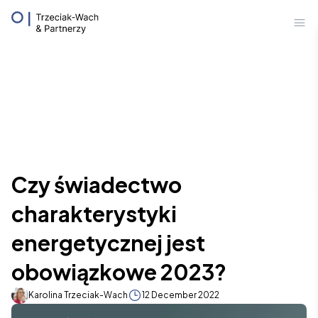
Prawo Mieszkaniowe
Zam
Baza Wiedzy
Umów się na konsultację online
Czy świadectwo
charakterystyki
energetycznej jest
obowiązkowe 2023?
Karolina Trzeciak-Wach
12 December 2022