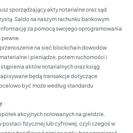
iusz sporządzający akty notarialne oraz sąd
zystą. Saldo na naszym rachunku bankowym
 informację za pomocą swojego oprogramowania
% pewne.
przenoszenie na sieć blockchain dowodów
materialne i pieniądze, potem ruchomości i
stąpienia aktów notarialnych oraz ksiąg
j zapisywane będą transakcje dotyczące
 Docelowo być może według standardu
?
spółek akcyjnych notowanych na giełdzie.
 postaci fizycznej lub cyfrowej, czyli czegoś w
tępnie handlować nimi na rynku bez ograniczeń.