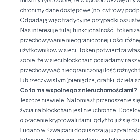
chronimy dane dostępowe (np. cyfrowy podpi
Odpadają więc tradycyjne przypadki oszustw i
Nas interesuje tutaj funkcjonalność „tokeniz
przechowywanie nieograniczonej ilości różn
użytkowników w sieci. Token potwierdza włas
sobie, że w sieci blockchain posiadamy nasz 
przechowywać nieograniczoną ilość różnych
lub rzeczywistym (pieniądze, grafiki, dzieła s
Co to ma wspólnego z nieruchomościami?
Jeszcze niewiele. Natomiast przenoszenie si
życia na blockchain jest nieuchronne. Docelo
o płacenie kryptowalutami, gdyż to już się dz
Lugano w Szwajcarii dopuszczają już płatnośc
Bitcoinie. Nie ma przypadków, są tylko znaki.