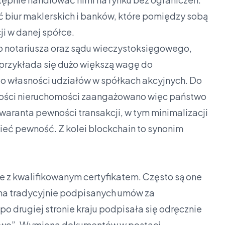
 biur maklerskich i banków, które pomiędzy sobą
ji w danej spółce.
 notariusza oraz sądu wieczystoksięgowego,
przykłada się dużo większą wagę do
do własności udziałów w spółkach akcyjnych. Do
ności nieruchomości zaangażowano więc państwo
gwaranta pewności transakcji, w tym minimalizacji
eć pewność. Z kolei blockchain to synonim
ne z kwalifikowanym certyfikatem. Często są one
na tradycyjnie podpisanych umów za
po drugiej stronie kraju podpisała się odręcznie
łowo”. Wymiana dokumentów w postaci