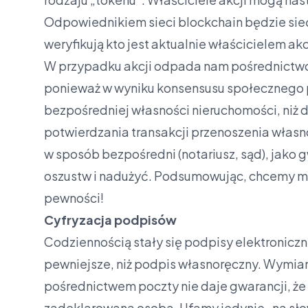
Odpowiednikiem sieci blockchain będzie sieć
weryfikują kto jest aktualnie właścicielem akc
W przypadku akcji odpada nam pośrednictwo
ponieważ w wyniku konsensusu społecznego 
bezpośredniej własności nieruchomości, niż 
potwierdzania transakcji przenoszenia włas
w sposób bezpośredni (notariusz, sąd), jako 
oszustw i nadużyć. Podsumowując, chcemy mi
pewności!
Cyfryzacja podpisów
Codziennością stały się podpisy elektronicz
pewniejsze, niż podpis własnoręczny. Wymia
pośrednictwem poczty nie daje gwarancji, że 
zadeklarowana osoba. Ufamy jedynie „na s