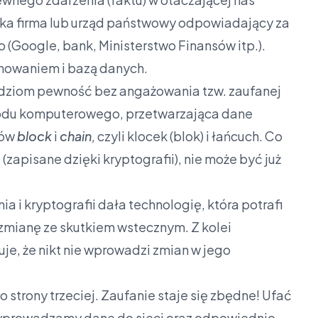
elka firma lub urząd państwowy odpowiadający za
(Google, bank, Ministerstwo Finansów itp.).
mowaniem i bazą danych.
udziom pewność bez angażowania tzw. zaufanej
i kodu komputerowego, przetwarzająca dane
łów
block
i
chain,
czyli klocek (blok) i łańcuch. Co
(zapisane dzięki kryptografii), nie może być już
i kryptografii dała technologię, która potrafi
 zmianę ze skutkiem wstecznym. Z kolei
je, że nikt nie wprowadzi zmian w jego
 strony trzeciej. Zaufanie staje się zbędne! Ufać
 wprowadzamy dane do sieci oraz odpowiednio