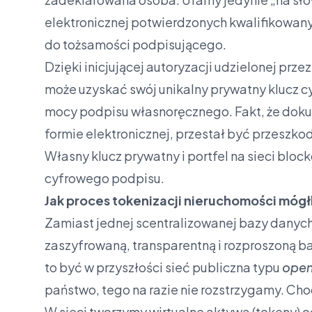
elektronicznej potwierdzonych kwalifikow
do tożsamości podpisującego.
Dzięki inicjującej autoryzacji udzielonej prz
może uzyskać swój unikalny prywatny klucz c
mocy podpisu własnoręcznego. Fakt, że doku
formie elektronicznej, przestał być przeszko
Własny klucz prywatny i portfel na sieci blo
cyfrowego podpisu.
Jak proces tokenizacji nieruchomości móg
Zamiast jednej scentralizowanej bazy danyc
zaszyfrowaną, transparentną i rozproszoną b
to być w przyszłości sieć publiczna typu
open
państwo, tego na razie nie rozstrzygamy. Chod
W sieci tworzymy wirtualne aktywa (tokeny)