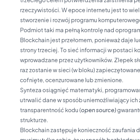
rzeczywistości. W epoce internetu jest to wi
stworzenie i rozwój programu komputerowego 
Podmiot taki ma pełną kontrolę nad oprogra
Blockchain jest przełomem, ponieważ daje l
strony trzeciej. To sieć informacji w postac
wprowadzane przez użytkowników. Zlepek s
raz zostanie w sieci (w bloku) zapieczętowane 
cofnięte, ocenzurowane lub zmienione.
Synteza osiągnięć matematyki, programowania 
utrwalić dane w sposób uniemożliwiający ich
transparentność kodu (
open source)
gwarantu
strukturze.
Blockchain zastępuje konieczność zaufania do
musimy tylko sobie, że w sposób bezbłędny