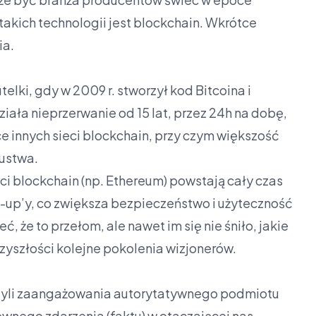
z takich technologii jest blockchain. Wkrótce
ia.
elki, gdy w 2009 r. stworzył kod Bitcoina i
iała nieprzerwanie od 15 lat, przez 24h na dobę,
ce innych sieci blockchain, przy czym większość
zustwa.
ci blockchain (np. Ethereum) powstają cały czas
t-up’y, co zwiększa bezpieczeństwo i użyteczność
eć, że to przełom, ale nawet im się nie śniło, jakie
zyszłości kolejne pokolenia wizjonerów.
zyli zaangażowania autorytatywnego podmiotu
ewnego zdarzenia (faktu) w otaczającej nas