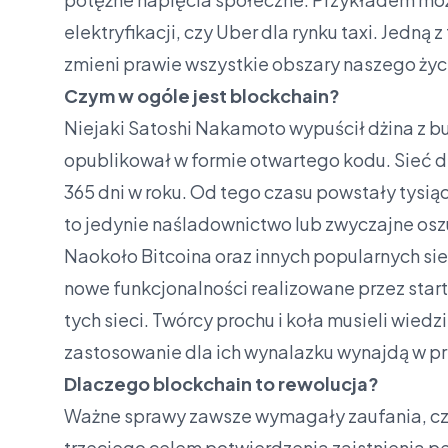
elektryfikacji, czy Uber dla rynku taxi. Jedną 
zmieni prawie wszystkie obszary naszego życ
Czym w ogóle jest blockchain?
Niejaki Satoshi Nakamoto wypuścił dżina z but
opublikował w formie otwartego kodu. Sieć dz
365 dni w roku. Od tego czasu powstały tysią
to jedynie naśladownictwo lub zwyczajne os
Naokoło Bitcoina oraz innych popularnych sie
nowe funkcjonalności realizowane przez star
tych sieci. Twórcy prochu i koła musieli wiedzi
zastosowanie dla ich wynalazku wynajdą w pr
Dlaczego blockchain to rewolucja?
Ważne sprawy zawsze wymagały zaufania, c
trzeciego celem potwierdzenia zaistnienia p