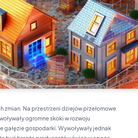
ch zmian. Na przestrzeni dziejów przełomowe
wywoływały ogromne skoki w rozwoju
owe gałęzie gospodarki. Wywoływały jednak
że być branża producentów świec w epoce