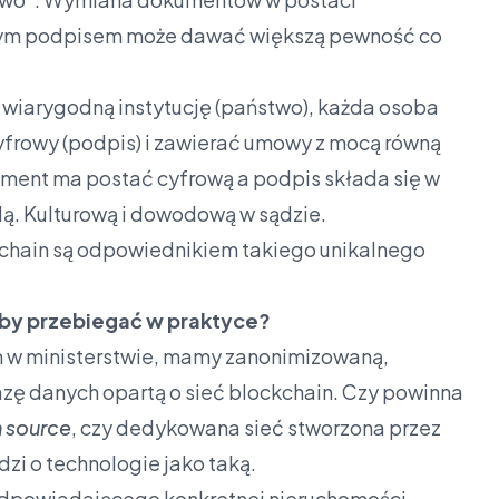
anym podpisem może dawać większą pewność co
ez wiarygodną instytucję (państwo), każda osoba
yfrowy (podpis) i zawierać umowy z mocą równą
ment ma postać cyfrową a podpis składa się w
dą. Kulturową i dowodową w sądzie.
ckchain są odpowiednikiem takiego unikalnego
łby przebiegać w praktyce?
h w ministerstwie, mamy zanonimizowaną,
azę danych opartą o sieć blockchain. Czy powinna
 source
, czy dedykowana sieć stworzona przez
zi o technologie jako taką.
 odpowiadającego konkretnej nieruchomości.