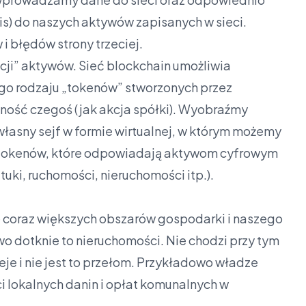
s) do naszych aktywów zapisanych w sieci.
 błędów strony trzeciej.
acji” aktywów. Sieć blockchain umożliwia
ego rodzaju „tokenów” stworzonych przez
ność czegoś (jak akcja spółki). Wyobraźmy
własny sejf w formie wirtualnej, w którym możemy
 tokenów, które odpowiadają aktywom cyfrowym
ztuki, ruchomości, nieruchomości itp.).
ę coraz większych obszarów gospodarki i naszego
wo dotknie to nieruchomości. Nie chodzi przy tym
ieje i nie jest to przełom. Przykładowo władze
i lokalnych danin i opłat komunalnych w