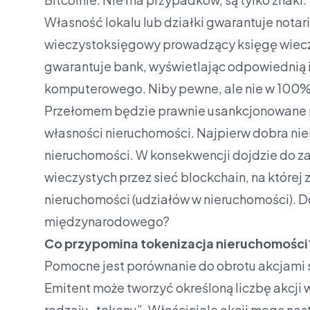
Własność lokalu lub działki gwarantuje notar
wieczystoksięgowy prowadzący księgę wiec
gwarantuje bank, wyświetlając odpowiednią
komputerowego. Niby pewne, ale nie w 100
Przełomem będzie prawnie usankcjonowane 
własności nieruchomości. Najpierw dobra nie
nieruchomości. W konsekwencji dojdzie do za
wieczystych przez sieć blockchain, na które
nieruchomości (udziałów w nieruchomości).
międzynarodowego?
Co przypomina tokenizacja nieruchomości
Pomocne jest porównanie do obrotu akcjami 
Emitent może tworzyć określoną liczbę akcji w
rodzaju „tokenu”. Właściciele akcji mogą nas